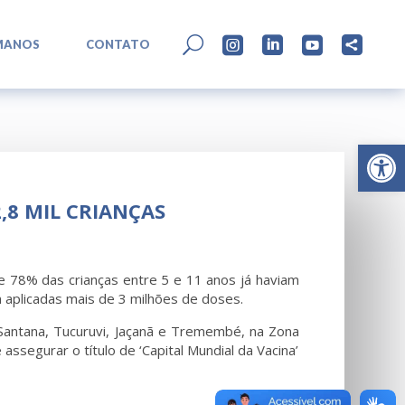
L
U




MANOS
CONTATO
Abrir 
,8 MIL CRIANÇAS
e 78% das crianças entre 5 e 11 anos já haviam
m aplicadas mais de 3 milhões de doses.
Santana, Tucuruvi, Jaçanã e Tremembé, na Zona
segurar o título de ‘Capital Mundial da Vacina’