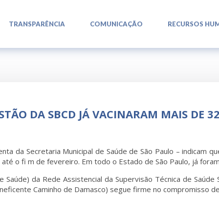
L
L
L
TRANSPARÊNCIA
COMUNICAÇÃO
RECURSOS HU
TÃO DA SBCD JÁ VACINARAM MAIS DE 32
ta da Secretaria Municipal de Saúde de São Paulo – indicam qu
até o fi m de fevereiro. Em todo o Estado de São Paulo, já fora
 Saúde) da Rede Assistencial da Supervisão Técnica de Saúde 
eneficente Caminho de Damasco) segue firme no compromisso de as