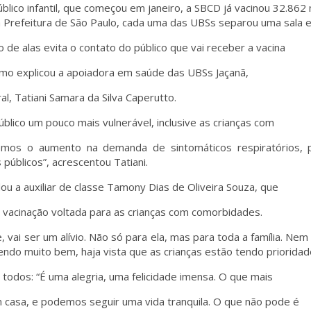
blico infantil, que começou em janeiro, a SBCD já vacinou 32.862
Prefeitura de São Paulo, cada uma das UBSs separou uma sala es
 de alas evita o contato do público que vai receber a vacina
omo explicou a apoiadora em saúde das UBSs Jaçanã,
l, Tatiani Samara da Silva Caperutto.
ico um pouco mais vulnerável, inclusive as crianças com
os o aumento na demanda de sintomáticos respiratórios, p
públicos”, acrescentou Tatiani.
 a auxiliar de classe Tamony Dias de Oliveira Souza, que
de vacinação voltada para as crianças com comorbidades.
vai ser um alívio. Não só para ela, mas para toda a família. Nem 
endo muito bem, haja vista que as crianças estão tendo prioridade
 todos: “É uma alegria, uma felicidade imensa. O que mais
casa, e podemos seguir uma vida tranquila. O que não pode é