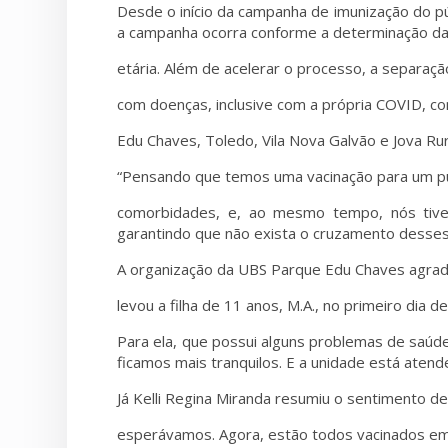
Desde o início da campanha de imunização do pú
a campanha ocorra conforme a determinação da 
etária. Além de acelerar o processo, a separação
com doenças, inclusive com a própria COVID, c
Edu Chaves, Toledo, Vila Nova Galvão e Jova Rura
“Pensando que temos uma vacinação para um públ
comorbidades, e, ao mesmo tempo, nós tivem
garantindo que não exista o cruzamento desses 
A organização da UBS Parque Edu Chaves agradou
levou a filha de 11 anos, M.A., no primeiro dia 
Para ela, que possui alguns problemas de saúde, 
ficamos mais tranquilos. E a unidade está atend
Já Kelli Regina Miranda resumiu o sentimento de
esperávamos. Agora, estão todos vacinados em 