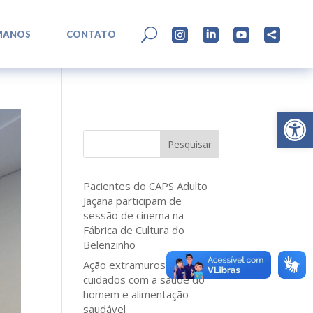
L
U




MANOS
CONTATO
Abrir 
Pesquisar
Pacientes do CAPS Adulto
Jaçanã participam de
sessão de cinema na
Fábrica de Cultura do
Belenzinho
Ação extramuros reforça
cuidados com a saúde do
homem e alimentação
saudável