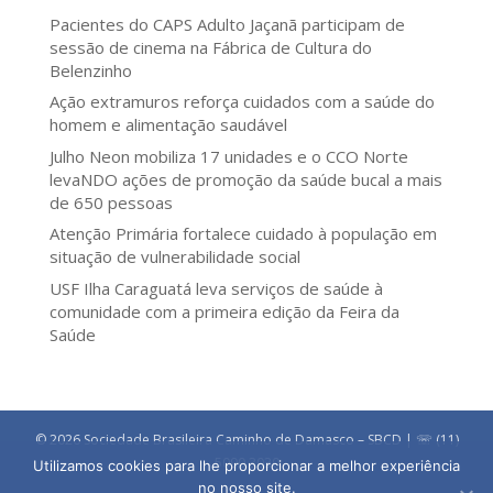
Pacientes do CAPS Adulto Jaçanã participam de
sessão de cinema na Fábrica de Cultura do
Belenzinho
Ação extramuros reforça cuidados com a saúde do
homem e alimentação saudável
Julho Neon mobiliza 17 unidades e o CCO Norte
levaNDO ações de promoção da saúde bucal a mais
de 650 pessoas
Atenção Primária fortalece cuidado à população em
situação de vulnerabilidade social
USF Ilha Caraguatá leva serviços de saúde à
comunidade com a primeira edição da Feira da
Saúde
© 2026 Sociedade Brasileira Caminho de Damasco – SBCD | ☏ (11)
5090 3030
Utilizamos cookies para lhe proporcionar a melhor experiência
no nosso site.