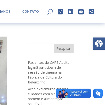
L
U




MANOS
CONTATO
Abrir 
Pesquisar
Pacientes do CAPS Adulto
Jaçanã participam de
sessão de cinema na
Fábrica de Cultura do
Belenzinho
Ação extramuros reforça
cuidados com a saúde do
homem e alimentação
saudável