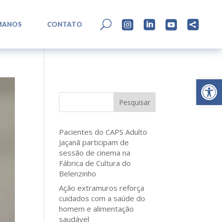
L
U




MANOS
CONTATO
Abrir 
Pesquisar
Pacientes do CAPS Adulto
Jaçanã participam de
sessão de cinema na
Fábrica de Cultura do
Belenzinho
Ação extramuros reforça
cuidados com a saúde do
homem e alimentação
saudável