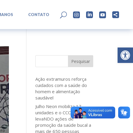
L
U




MANOS
CONTATO
Abrir 
Pesquisar
Ação extramuros reforça
cuidados com a saúde do
homem e alimentação
saudável
Julho Neon mobiliza 17
unidades e o CCO Norte
levaNDO ações de
promoção da saúde bucal a
mais de 650 pessoas