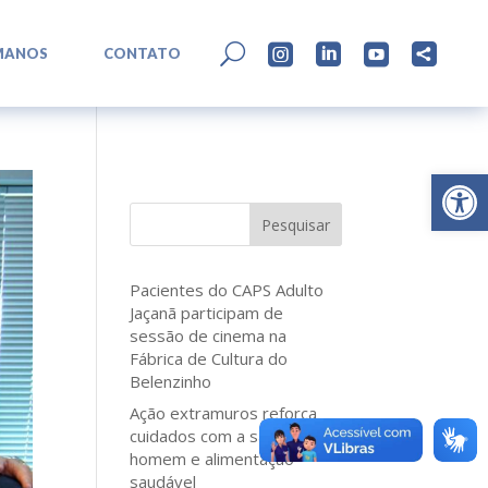
L
U




MANOS
CONTATO
Abrir 
Pesquisar
Pacientes do CAPS Adulto
Jaçanã participam de
sessão de cinema na
Fábrica de Cultura do
Belenzinho
Ação extramuros reforça
cuidados com a saúde do
homem e alimentação
saudável