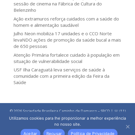
sessão de cinema na Fábrica de Cultura do
Belenzinho
Ação extramuros reforça cuidados com a saúde do
homem e alimentação saudável
Julho Neon mobiliza 17 unidades e o CCO Norte
levaNDO ações de promoção da saúde bucal a mais
de 650 pessoas
Atenção Primária fortalece cuidado à população em
situação de vulnerabilidade social
USF Ilha Caraguatá leva serviços de saúde à
comunidade com a primeira edição da Feira da
Saúde
© 2026 Sociedade Brasileira Caminho de Damasco – SBCD | ☏ (11)
5090 3030
Utilizamos cookies para lhe proporcionar a melhor experiência
no nosso site.
Aceitar
Recusar
Política de Privacidade