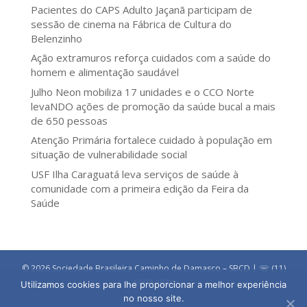
Pacientes do CAPS Adulto Jaçanã participam de
sessão de cinema na Fábrica de Cultura do
Belenzinho
Ação extramuros reforça cuidados com a saúde do
homem e alimentação saudável
Julho Neon mobiliza 17 unidades e o CCO Norte
levaNDO ações de promoção da saúde bucal a mais
de 650 pessoas
Atenção Primária fortalece cuidado à população em
situação de vulnerabilidade social
USF Ilha Caraguatá leva serviços de saúde à
comunidade com a primeira edição da Feira da
Saúde
© 2026 Sociedade Brasileira Caminho de Damasco – SBCD | ☏ (11)
5090 3030
Utilizamos cookies para lhe proporcionar a melhor experiência
no nosso site.