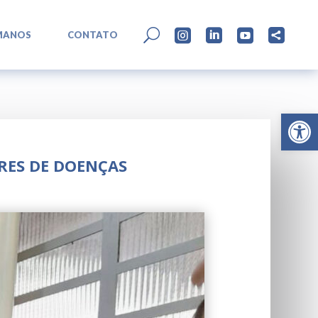
L
U




MANOS
CONTATO
Abrir 
RES DE DOENÇAS