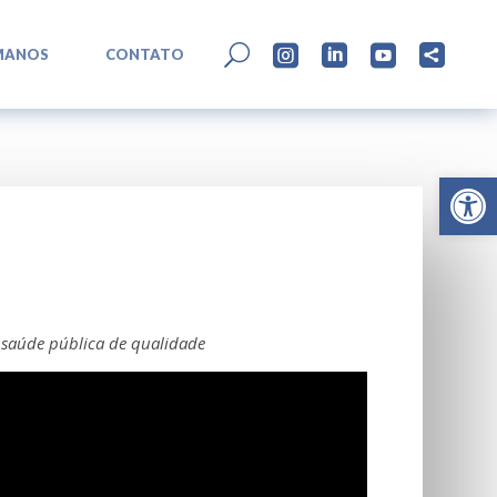
L
U




MANOS
CONTATO
Abrir 
 saúde pública de qualidade