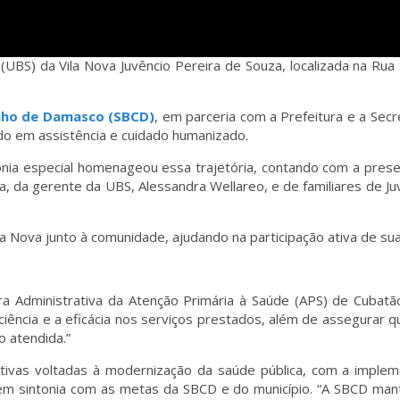
(UBS) da Vila Nova Juvêncio Pereira de Souza, localizada na Rua
inho de Damasco (SBCD)
, em parceria com a Prefeitura e a Secr
do em assistência e cuidado humanizado.
ônia especial homenageou essa trajetória, contando com a pres
ra, da gerente da UBS, Alessandra Wellareo, e de familiares de 
ila Nova junto à comunidade, ajudando na participação ativa de su
a Administrativa da Atenção Primária à Saúde (APS) de Cubat
ciência e a eficácia nos serviços prestados, além de assegurar 
o atendida.”
ativas voltadas à modernização da saúde pública, com a imple
m sintonia com as metas da SBCD e do município. “A SBCD man