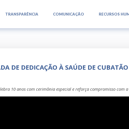
L
L
L
TRANSPARÊNCIA
COMUNICAÇÃO
RECURSOS HU
ADA DE DEDICAÇÃO À SAÚDE DE CUBATÃO
lebra 10 anos com cerimônia especial e reforça compromisso com a