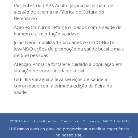
Pacientes do CAPS Adulto Jaçanã participam de
sessão de cinema na Fábrica de Cultura do
Belenzinho
Ação extramuros reforça cuidados com a saúde do
homem e alimentação saudável
Julho Neon mobiliza 17 unidades e o CCO Norte
levaNDO ações de promoção da saúde bucal a mais
de 650 pessoas
Atenção Primária fortalece cuidado à população em
situação de vulnerabilidade social
USF Ilha Caraguatá leva serviços de saúde à
comunidade com a primeira edição da Feira da
Saúde
© 2026 Sociedade Brasileira Caminho de Damasco – SBCD | ☏ (11)
5090 3030
Utilizamos cookies para lhe proporcionar a melhor experiência
no nosso site.