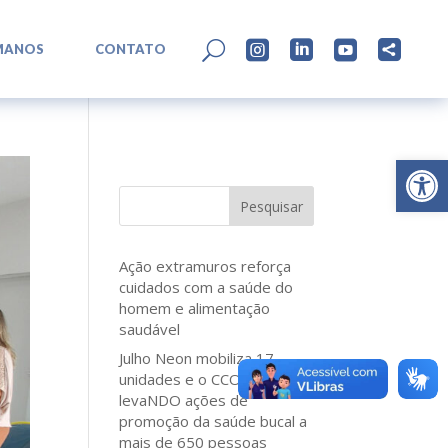
L
U




MANOS
CONTATO
Abrir 
Pesquisar
Ação extramuros reforça
cuidados com a saúde do
homem e alimentação
saudável
Julho Neon mobiliza 17
unidades e o CCO Norte
levaNDO ações de
promoção da saúde bucal a
mais de 650 pessoas