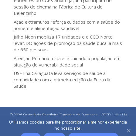
Pacientes do CAPS Adulto Jaçanã participam de
sessão de cinema na Fábrica de Cultura do
Belenzinho
Ação extramuros reforça cuidados com a saúde do
homem e alimentação saudável
Julho Neon mobiliza 17 unidades e o CCO Norte
levaNDO ações de promoção da saúde bucal a mais
de 650 pessoas
Atenção Primária fortalece cuidado à população em
situação de vulnerabilidade social
USF Ilha Caraguatá leva serviços de saúde à
comunidade com a primeira edição da Feira da
Saúde
© 2026 Sociedade Brasileira Caminho de Damasco – SBCD | ☏ (11)
5090 3030
Utilizamos cookies para lhe proporcionar a melhor experiência
no nosso site.