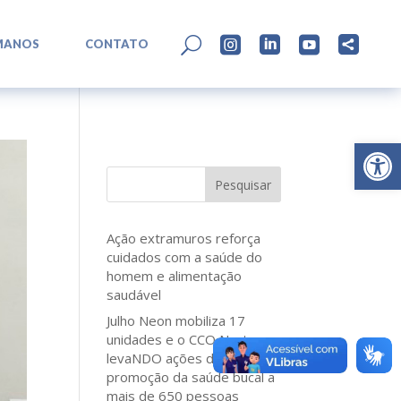
L
U




MANOS
CONTATO
Abrir 
Pesquisar
Ação extramuros reforça
cuidados com a saúde do
homem e alimentação
saudável
Julho Neon mobiliza 17
unidades e o CCO Norte
levaNDO ações de
promoção da saúde bucal a
mais de 650 pessoas