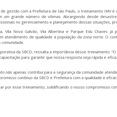
 de gestão com a Prefeitura de São Paulo, o treinamento IMV é u
m um grande número de vítimas. Abrangendo desde desastres 
rofissionais no gerenciamento e planejamento dessas situações, 
, Vila Nova Galvão, Vila Albertina e Parque Edu Chaves já 
atendimento de qualidade à população da zona norte. O cont
a comunidade.
porativa da SBCD, ressalta a importância desse treinamento. “O I
pacitação para garantir que nossa resposta seja rápida e eficaz,
ento não apenas contribui para a segurança da comunidade atend
mpromisso contínuo da SBCD e Prefeitura com a qualidade e eficá
r por esse treinamento, solidificando o nosso compromisso co