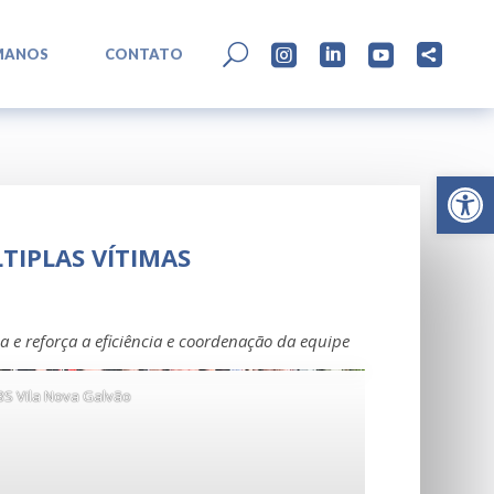
L
U




MANOS
CONTATO
Abrir 
TIPLAS VÍTIMAS
a e reforça a eficiência e coordenação da equipe
BS Vila Nova Galvão