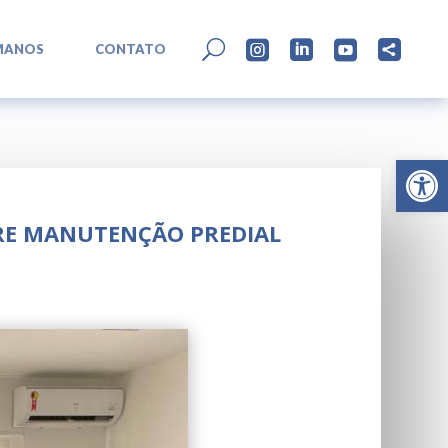
L
U




MANOS
CONTATO
Abrir 
RE MANUTENÇÃO PREDIAL