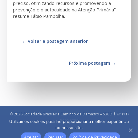
preciso, otimizando recursos e promovendo a
prevenção e o autocuidado na Atenção Primária”,
resume Fábio Pampolha.
←
Voltar a postagem anterior
Próxima postagem
→
© 2026 Sociedade Brasileira Caminho de Damasco – SBCD | ☏ (11)
5090 3030
Utilizamos cookies para lhe proporcionar a melhor experiência
no nosso site.
Aceitar
Recusar
Política de Privacidade