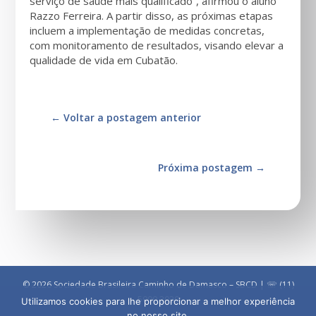
serviço de saúde mais qualificado”, afirmou o aluno
Razzo Ferreira. A partir disso, as próximas etapas
incluem a implementação de medidas concretas,
com monitoramento de resultados, visando elevar a
qualidade de vida em Cubatão.
←
Voltar a postagem anterior
Próxima postagem
→
© 2026 Sociedade Brasileira Caminho de Damasco – SBCD | ☏ (11)
5090 3030
Utilizamos cookies para lhe proporcionar a melhor experiência
no nosso site.