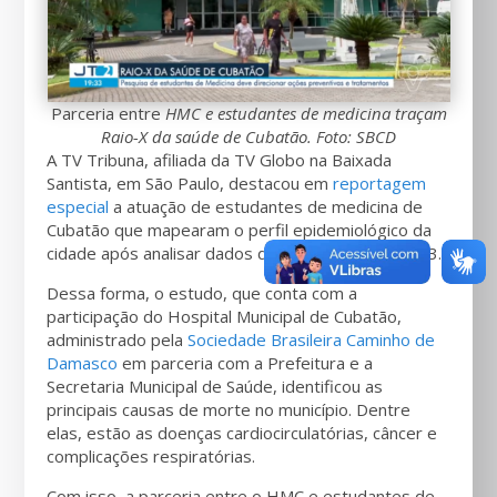
Parceria entre
HMC e estudantes de medicina traçam
Raio-X da saúde de Cubatão. Foto: SBCD
A TV Tribuna, afiliada da TV Globo na Baixada
Santista, em São Paulo, destacou em
reportagem
especial
a atuação de estudantes de medicina de
Cubatão que mapearam o perfil epidemiológico da
cidade após analisar dados do SUS de 1996 a 2023.
Dessa forma, o estudo, que conta com a
participação do Hospital Municipal de Cubatão,
administrado pela
Sociedade Brasileira Caminho de
Damasco
em parceria com a Prefeitura e a
Secretaria Municipal de Saúde, identificou as
principais causas de morte no município. Dentre
elas, estão as doenças cardiocirculatórias, câncer e
complicações respiratórias.
Com isso, a parceria entre o HMC e estudantes de