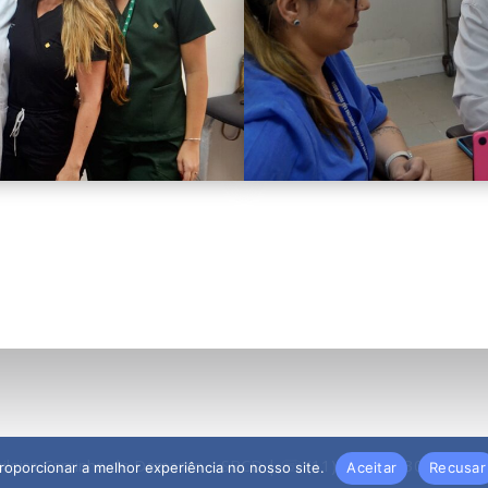
ileira Caminho de Damasco – SBCD | ☏ (11) 5090 3030
proporcionar a melhor experiência no nosso site.
Aceitar
Recusar