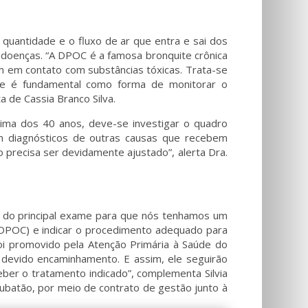
uantidade e o fluxo de ar que entra e sai dos
s doenças. “A DPOC é a famosa bronquite crônica
em contato com substâncias tóxicas. Trata-se
ce é fundamental como forma de monitorar o
a de Cassia Branco Silva.
acima dos 40 anos, deve-se investigar o quadro
m diagnósticos de outras causas que recebem
precisa ser devidamente ajustado”, alerta Dra.
se do principal exame para que nós tenhamos um
a (DPOC) e indicar o procedimento adequado para
foi promovido pela Atenção Primária à Saúde do
o devido encaminhamento. E assim, ele seguirão
eber o tratamento indicado”, complementa Silvia
Cubatão, por meio de contrato de gestão junto à