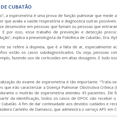
 DE CUBATÃO
, a espirometria é uma prova de função pulmonar que mede a q
r que avalia a saúde respiratória e diagnostica outras possívei
 se desenvolve em pessoas que fumam ou pessoas que entraram 
. E por isso, esse trabalho de prevenção e detecção preco
ção”, explica a pneumologista da Policlínica de Cubatão, Dra. Ryt
te se refere à dispneia, que é a falta de ar, especialmente 
afios estão os casos subdiagnosticados. Ou seja, pessoas co
plo, fazendo uso de corticoides em altas dosagens. E tudo isso 
ealização do exame de espirometria é tão importante. “Trata-
ores que irão caracterizar a Doença Pulmonar Obstrutiva Crônic
, durante o mutirão de espirometria atendeu 45 pacientes. Ele 
partir da identificação, todos os casos de DPOC vão receber 
 Cubatão. A fim de dar continuidade aos devidos cuidados e rec
rasileira Caminho de Damasco, que administra o serviço APS em 