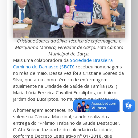
Cristiane Soares da Silva, técnica de enfermagem, e
Marquinho Moreira, vereador de Garça
.
Foto Câmara
Municipal de Garça.
Mais uma colaboradora da
Sociedade Brasileira
Caminho de Damasco (SBCD)
recebeu homenagens
no mês de maio. Dessa vez foi a Cristiane Soares da
Silva, que atua como técnica de enfermagem,
atualmente na Unidade de Saúde da Família (USF)
Maria Lúcia Ferreira Cavallini Eucaliptos, no bairro
Jardim dos Eucaliptos, no município de Garça (SP).
A homenagem aconteceu no dia 9, durante sessão
solene na Câmara Municipal, sendo realizada a
entrega do “Prêmio Trabalho da Saúde Destaque”.
O Ato Solene faz parte do calendário da cidade,
conforme Decreto Legislativo n° 01/2018, que