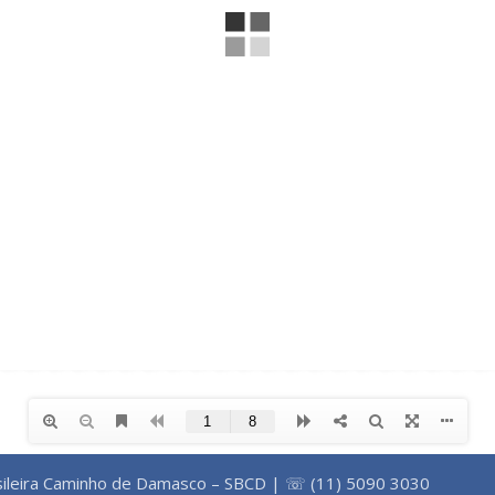
ileira Caminho de Damasco – SBCD | ☏ (11) 5090 3030