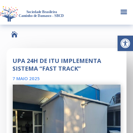
a

Abrir 
UPA 24H DE ITU IMPLEMENTA
SISTEMA “FAST TRACK”
7 MAIO 2025