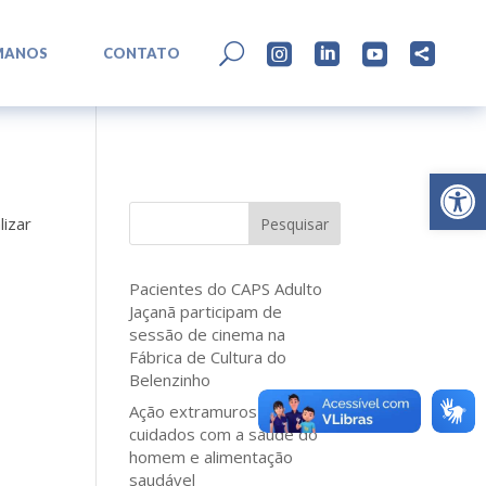
L
U




MANOS
CONTATO
Abrir 
lizar
Pesquisar
Pacientes do CAPS Adulto
Jaçanã participam de
sessão de cinema na
Fábrica de Cultura do
Belenzinho
Ação extramuros reforça
cuidados com a saúde do
homem e alimentação
saudável