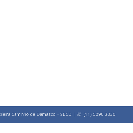
ileira Caminho de Damasco – SBCD | ☏ (11) 5090 3030