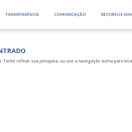
L
L
L
TRANSPARÊNCIA
COMUNICAÇÃO
RECURSOS HU
NTRADO
a. Tente refinar sua pesquisa, ou use a navegação acima para loca