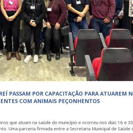
AREÍ PASSAM POR CAPACITAÇÃO PARA ATUAREM 
IDENTES COM ANIMAIS PEÇONHENTOS
iros que atuam na saúde do município e ocorreu nos dias 16 e 3
to. Uma parceria firmada entre a Secretaria Municipal de Saúde 