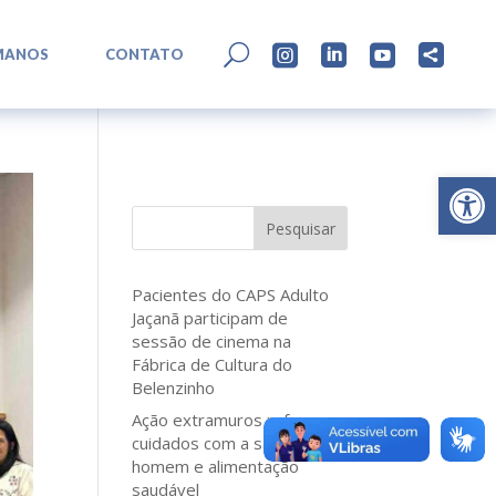
L
U




MANOS
CONTATO
Abrir 
Pesquisar
Pacientes do CAPS Adulto
Jaçanã participam de
sessão de cinema na
Fábrica de Cultura do
Belenzinho
Ação extramuros reforça
cuidados com a saúde do
homem e alimentação
saudável