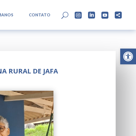
L
U




MANOS
CONTATO
Abrir 
A RURAL DE JAFA