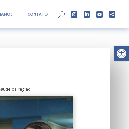
L
U




MANOS
CONTATO
Abrir 
Saúde da região