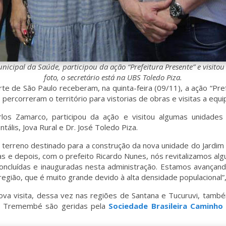
unicipal da Saúde, participou da ação “Prefeitura Presente” e visito
foto, o secretário está na UBS Toledo Piza.
 de São Paulo receberam, na quinta-feira (09/11), a ação “Pref
percorreram o território para vistorias de obras e visitas a equ
arlos Zamarco, participou da ação e visitou algumas unidade
ális, Jova Rural e Dr. José Toledo Piza.
o terreno destinado para a construção da nova unidade do Jardim
s e depois, com o prefeito Ricardo Nunes, nós revitalizamos alg
concluídas e inauguradas nesta administração. Estamos avançan
gião, que é muito grande devido à alta densidade populacional”,
a visita, dessa vez nas regiões de Santana e Tucuruvi, tamb
 e Tremembé são geridas pela
Sociedade Brasileira Caminh