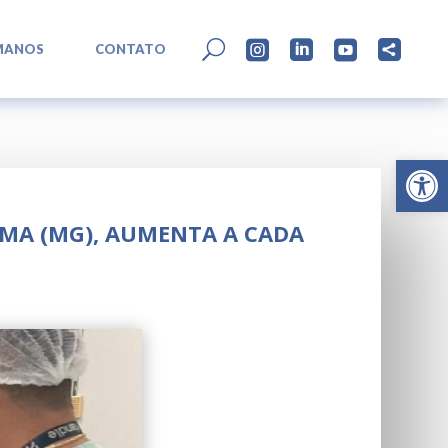
L
U




MANOS
CONTATO
Abrir 
AMA (MG), AUMENTA A CADA