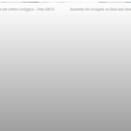
o em centro cirúrgico
– Foto SBCD
Aumento de cirurgias se deve aos inv