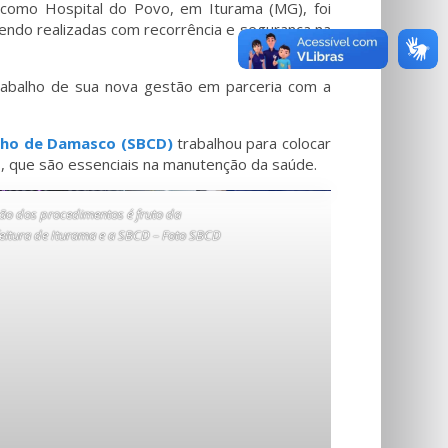
o como Hospital do Povo, em Iturama (MG), foi
sendo realizadas com recorrência e segurança na
trabalho de sua nova gestão em parceria com a
inho de Damasco (SBCD)
trabalhou para colocar
ias, que são essenciais na manutenção da saúde.
o dos procedimentos é fruto da
feitura de Iturama e a SBCD – Foto SBCD