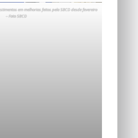
estimentos em melhorias feitos pela SBCD desde fevereiro
– Foto SBCD