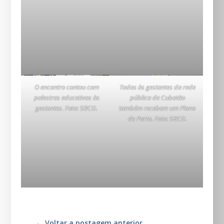
O encontro contou com
Todas às gestantes da rede
palestras educativas às
pública de Cubatão
gestantes
.
Foto: SBCD.
também recebem um Plano
de Parto. Foto: SBCD.
←
Voltar a postagem anterior