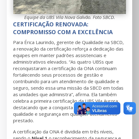
Equipe da UBS Vila Nova Galvão. Foto SBCD.
CERTIFICAÇÃO RENOVADA:
COMPROMISSO COM A EXCELÊNCIA
Para Érica Laurindo, gerente de Qualidade na SBCD,
a renovação da certificação reforça a dedicação das
equipes em manter padrões assistenciais e
administrativos elevados. “As quatro UBSs que
reconquistaram a certificação da ONA continuam
fortalecendo seus processos de gestão e
contribuindo para um atendimento de qualidade e
seguro, sendo essa uma missão da SBCD em todas
as unidades que administra”, afirma. Ela também
celebra a primeira certificação da UBS Vila Aurora,
destacando que a conquista reforça a busca por
qualidade e segurança em qualquer atendimento
prestado.
A certificação da ONA é dividida em três níveis,
sendo o
Nível 1
o reconhecimento da segurança e