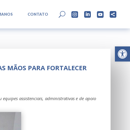
L
U




MANOS
CONTATO
Abrir 
AS MÃOS PARA FORTALECER
 equipes assistenciais, administrativas e de apoio