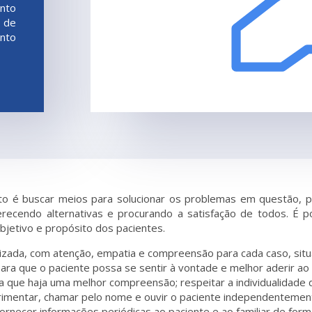
ento
 de
nto
to é buscar meios para solucionar os problemas em questão, pr
erecendo alternativas e procurando a satisfação de todos. É 
bjetivo e propósito dos pacientes.
lizada, com atenção, empatia e compreensão para cada caso, situ
ara que o paciente possa se sentir à vontade e melhor aderir ao
 que haja uma melhor compreensão; respeitar a individualidade d
primentar, chamar pelo nome e ouvir o paciente independenteme
rnecer informações periódicas ao paciente e ao familiar de forma