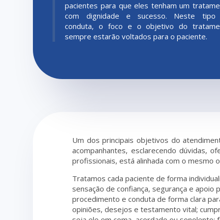
pacientes para que eles tenham um tratam
com dignidade e sucesso. Neste tipo
conduta, o foco e o objetivo do tratame
sempre estarão voltados para o paciente.
Um dos principais objetivos do atendimen
acompanhantes, esclarecendo dúvidas, of
profissionais, está alinhada com o mesmo o
Tratamos cada paciente de forma individua
sensação de confiança, segurança e apoio p
procedimento e conduta de forma clara para
opiniões, desejos e testamento vital; cum
seja ele em coma, acordado ou sonolento; fo