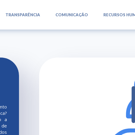
L
L
L
TRANSPARÊNCIA
COMUNICAÇÃO
RECURSOS HU
ento
ica?
o a
e de
 dos