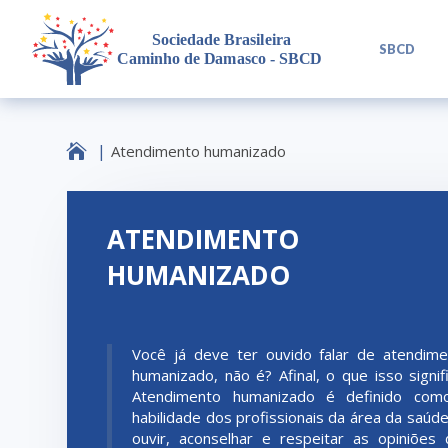
L
SBCD

Atendimento humanizado
ATENDIMENTO
HUMANIZADO
Você já deve ter ouvido falar de atendim
humanizado, não é? Afinal, o que isso signif
Atendimento humanizado é definido com
habilidade dos profissionais da área da saúd
ouvir, aconselhar e respeitar as opiniões